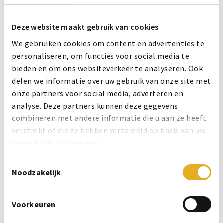
Stroopwafels
€
66,50
Lees verder
Deze website maakt gebruik van cookies
We gebruiken cookies om content en advertenties te
personaliseren, om functies voor social media te
12 Blikken met 10 Markus
bieden en om ons websiteverkeer te analyseren. Ook
Stroopwafels
delen we informatie over uw gebruik van onze site met
onze partners voor social media, adverteren en
€
66,50
Toevoegen aan winkelwagen
analyse. Deze partners kunnen deze gegevens
Primaire
combineren met andere informatie die u aan ze heeft
Sidebar
verstrekt of die ze hebben verzameld op basis van uw
gebruik van hun services.
Toestemmingsselectie
Noodzakelijk
Voorkeuren