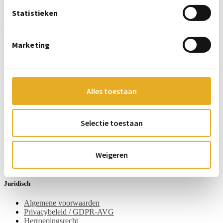
Statistieken
Marketing
Informatie
Over ons
Kaartje erbij?
Veilige betaling
Alles toestaan
Ingrediënten en allergenen
Verzending en levertijd
Zakelijk bestellen
Webshop Giftcard
Selectie toestaan
Belastingen en invoerrechten
Duurzaamheid
Fanshop
Weigeren
Sponsoring
Veelgestelde vragen
Juridisch
Algemene voorwaarden
Privacybeleid / GDPR-AVG
Herroepingsrecht